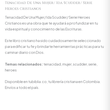
Tenacidad De Una Mujer/ Ida Scudder/ Serie
Heroes Cristianos
Tenacidad De Una Mujer/ Ida Scudder/ Serie Heroes
Cristianos es una obra que te ayudará a profundizar en tu
vida espiritual y conocimiento de las Escrituras.
Este libro cristiano ha sido cuidadosamente seleccionado
para edificar tu fe y brindarte herramientas prácticas para tu
caminar diario con Dios.
Temas relacionados:
tenacidad, mujer, scudder, serie,
heroes
Disponible en tubiblia.co, tu librería cristiana en Colombia.
Envíos a todo el país.