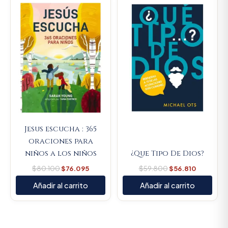
price
price
price
price
was:
is:
was:
is:
$80.100.
$76.095.
$59.800.
$56.810.
Jesus escucha : 365
oraciones para
niños a los niños
¿Que Tipo De Dios?
$
80.100
$
76.095
$
59.800
$
56.810
Añadir al carrito
Añadir al carrito