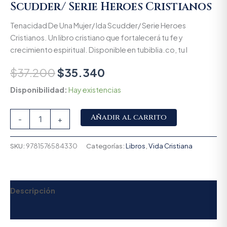
Scudder/ Serie Heroes Cristianos
Tenacidad De Una Mujer/ Ida Scudder/ Serie Heroes
Cristianos. Un libro cristiano que fortalecerá tu fe y
crecimiento espiritual. Disponible en tubiblia.co, tu l
$
37.200
$
35.340
Disponibilidad:
Hay existencias
Alternative:
Añadir al carrito
-
+
SKU:
9781576584330
Categorías:
Libros
,
Vida Cristiana
Descripción
Valoraciones (0)