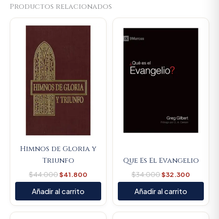
Productos relacionados
Original
Current
Original
Current
price
price
price
price
was:
is:
was:
is:
$44.000.
$41.800.
$34.000.
$32.300
Himnos de Gloria y
Triunfo
Que Es El Evangelio
$
44.000
$
41.800
$
34.000
$
32.300
Añadir al carrito
Añadir al carrito
Original
Current
Original
Current