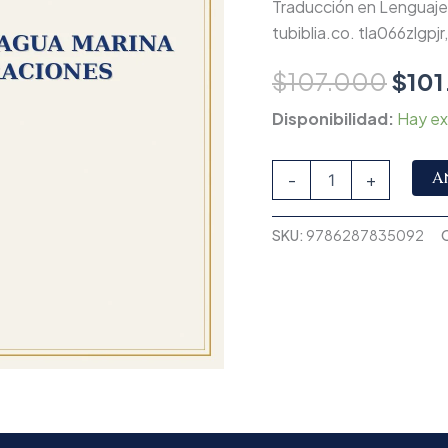
Traducción en Lenguaje 
tubiblia.co. tla066zlgpjr
$
107.000
$
101
Disponibilidad:
Hay ex
A
-
+
SKU:
9786287835092