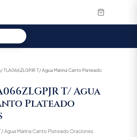
nal
ia/ TLA066ZLGPJR T/ Agua Marina Canto Plateado
Current
e
price
LA066ZLGPJR T/ Agua
is:
anto Plateado
.000.
$101.650.
s
/ Agua Marina Canto Plateado Oraciones.