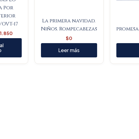
a Por
terior
La primera navidad.
/OVT-17
Niños. Rompecabezas
promesa
1.850
$
0
al
o
Leer más