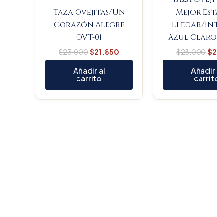
Taza Ovejitas/Un
Mejor Est
Corazón Alegre
Llegar/In
OVT-01
Azul Claro
$
23.000
$
21.850
$
23.000
$
2
Añadir al
Añadir 
carrito
carrit