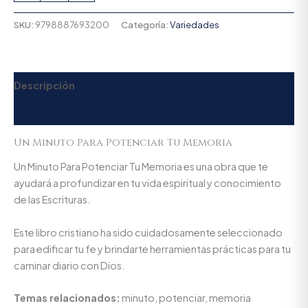
SKU:
9798887693200
Categoría:
Variedades
Descripción
Valoraciones (0)
Un Minuto Para Potenciar Tu Memoria
Un Minuto Para Potenciar Tu Memoria es una obra que te
ayudará a profundizar en tu vida espiritual y conocimiento
de las Escrituras.
Este libro cristiano ha sido cuidadosamente seleccionado
para edificar tu fe y brindarte herramientas prácticas para tu
caminar diario con Dios.
Temas relacionados:
minuto, potenciar, memoria