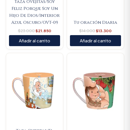
Taza Ovejitas/Soy
Feliz Porque Soy Un
Hijo De Dios/Interior
Azul Oscuro/OVT-09
Tu oración Diaria
$
23.000
$
21.850
$
14.000
$
13.300
Añadir al carrito
Añadir al carrito
Original
Current
Original
Current
price
price
price
price
was:
is:
was:
is:
$23.000.
$21.850.
$23.000.
$21.850.