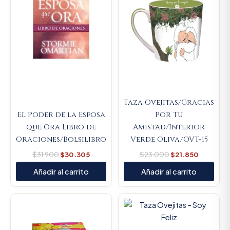
Taza Ovejitas/Gracias
El Poder de la Esposa
Por Tu
que Ora Libro de
Amistad/Interior
Oraciones/Bolsilibro
Verde Oliva/OVT-15
$
31.900
$
30.305
$
23.000
$
21.850
Añadir al carrito
Añadir al carrito
Original
Current
Original
Current
price
price
price
price
was:
is:
was:
is:
$14.000.
$13.300.
$23.000.
$21.850.