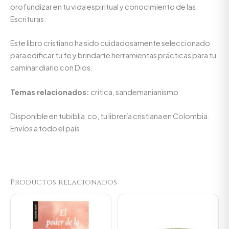
profundizar en tu vida espiritual y conocimiento de las
Escrituras.
Este libro cristiano ha sido cuidadosamente seleccionado
para edificar tu fe y brindarte herramientas prácticas para tu
caminar diario con Dios.
Temas relacionados:
critica, sandemanianismo
Disponible en tubiblia.co, tu librería cristiana en Colombia.
Envíos a todo el país.
Productos relacionados
Original
Current
Original
Current
price
price
price
price
was:
is:
was:
is:
$31.900.
$30.305.
$23.000.
$21.850.