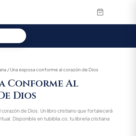
al
iana
/ Una esposa conforme al corazón de Dios
Current
sa Conforme Al
price
De Dios
is:
00.
$52.900.
corazón de Dios. Un libro cristiano que fortalecerá
tual. Disponible en tubiblia.co, tu librería cristiana