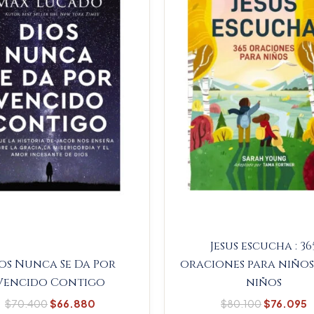
$70.400.
$66.880.
$80.100.
$
Jesus escucha : 36
os Nunca Se Da Por
oraciones para niños
Vencido Contigo
niños
$
70.400
$
66.880
$
80.100
$
76.095