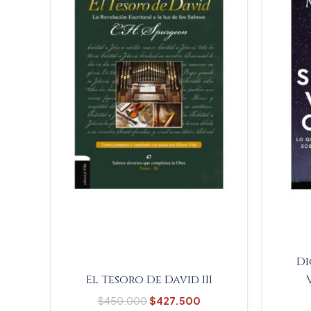
$450.000.
$427.500.
Di
El Tesoro De David III
$
450.000
$
427.500