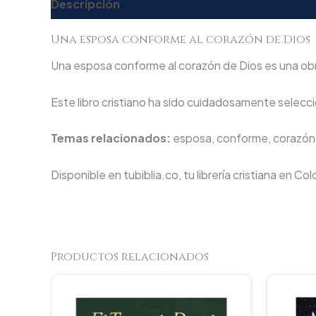
Descripción
Valoraciones (0)
Una esposa conforme al corazón de Dios
Una esposa conforme al corazón de Dios es una obra 
Este libro cristiano ha sido cuidadosamente seleccio
Temas relacionados:
esposa, conforme, corazón,
Disponible en tubiblia.co, tu librería cristiana en Co
Productos relacionados
Original
Current
price
price
was:
is: