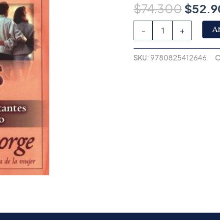
$
74.300
$
52.
A
-
+
SKU:
9780825412646
C