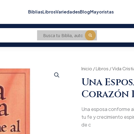
Biblias
Libros
Variedades
Blog
Mayoristas
Una
Inicio
/
Libros
/
Origin
Vida Crist
esposa
Una Espo
conforme
price
al
Corazón 
corazón
was:
de
Dios
$74.3
Una esposa conforme al 
cantidad
tu fe y crecimiento espiri
de c