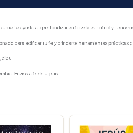
que te ayudará a profundizar en tu vida espiritual y conocimi
nado para edificar tu fe y brindarte herramientas prácticas pa
 dios
lombia. Envíos a todo el país.
Original
Current
Original
C
price
price
price
p
was:
is:
was:
i