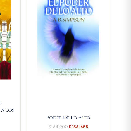
76.095.
$164.900.
$156.655.
5
 a los
Poder De Lo Alto
$
164.900
$
156.655