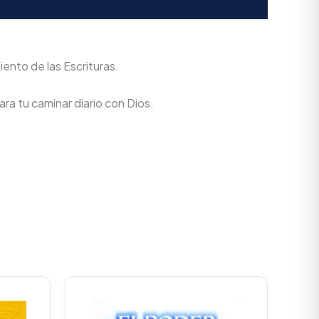
ento de las Escrituras.
ra tu caminar diario con Dios.
urrent
Original
Current
rice
price
price
s:
was:
is: