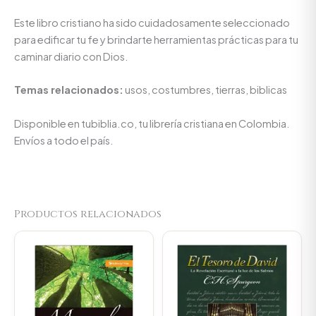
Este libro cristiano ha sido cuidadosamente seleccionado
para edificar tu fe y brindarte herramientas prácticas para tu
caminar diario con Dios.
Temas relacionados:
usos, costumbres, tierras, biblicas
Disponible en tubiblia.co, tu librería cristiana en Colombia.
Envíos a todo el país.
Productos relacionados
Original
Current
Original
Curren
price
price
price
price
was:
is:
was:
is:
$57.200.
$54.340.
$450.000.
$427.5