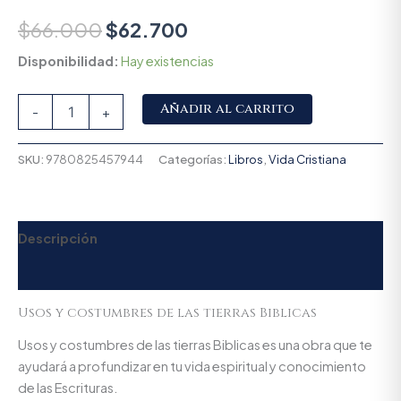
$
66.000
$
62.700
Disponibilidad:
Hay existencias
Alternative:
Añadir al carrito
-
+
SKU:
9780825457944
Categorías:
Libros
,
Vida Cristiana
Descripción
Valoraciones (0)
Usos y costumbres de las tierras Biblicas
Usos y costumbres de las tierras Biblicas es una obra que te
ayudará a profundizar en tu vida espiritual y conocimiento
de las Escrituras.