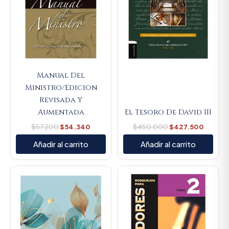
Manual Del
Ministro/Edicion
Revisada Y
Aumentada
El Tesoro De David III
$
57.200
$
54.340
$
450.000
$
427.500
Añadir al carrito
Añadir al carrito
Original
Current
Original
Current
price
price
price
price
was:
is:
was:
is:
$66.000.
$62.700.
$89.900.
$85.405