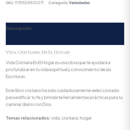
SKU:
9781558830271
Categoría:
Variedades
Descripción
Valoraciones (0)
Vida Cristiana En El Hogar
Vida Cristiana En El Hogar es una obra que te ayudará a
profundizar en tu vida espiritual y conocimiento de las
Escrituras.
Este libro cristiano ha sido cuidadosamente seleccionado
para edificar tu fe y brindarte herramientas prácticas para tu
caminar diario con Dios.
Temas relacionados:
vida, cristiana, hogar