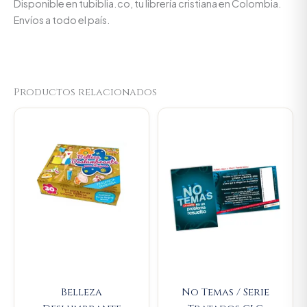
Disponible en tubiblia.co, tu librería cristiana en Colombia.
Envíos a todo el país.
Productos relacionados
Original
Current
Original
Current
price
price
price
price
was:
is:
was:
is:
$14.000.
$13.300.
$11.500.
$10.925.
Belleza
No Temas / Serie