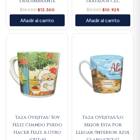
Deslumbrante
Tratados CLC
$
14.000
$
13.300
$
11.500
$
10.925
Añadir al carrito
Añadir al carrito
Original
Current
Original
Current
price
price
price
price
was:
is:
was:
is:
$23.000.
$21.850.
$23.000.
$21.850.
Taza Ovejitas/ Soy
Taza Ovejitas/Lo
Feliz Cuando Puedo
Mejor Esta Por
Hacer Feliz A Otro
Llegar/Interior Azul
/OVT-10
Claro/OVT-17