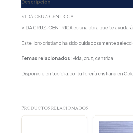
Descripción
Valoraciones (0)
VIDA CRUZ-CENTRICA
VIDA CRUZ-CENTRICA es una obra que te ayudará a pr
Este libro cristiano ha sido cuidadosamente seleccio
Temas relacionados:
vida, cruz, centrica
Disponible en tubiblia.co, tu librería cristiana en Co
Productos relacionados
Original
Current
price
price
was:
is: