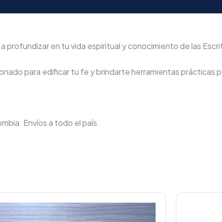
ofundizar en tu vida espiritual y conocimiento de las Escri
nado para edificar tu fe y brindarte herramientas prácticas pa
lombia. Envíos a todo el país.
Original
Current
price
price
was:
is: