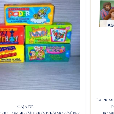
$9.000.
$8.550.
AG
La prim
Caja de
N
der/Hombre/Mujer/Vive/Amor/Súper
Romp