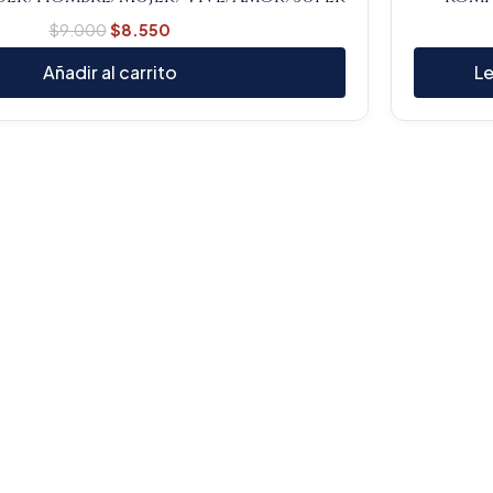
$
9.000
$
8.550
Añadir al carrito
Le