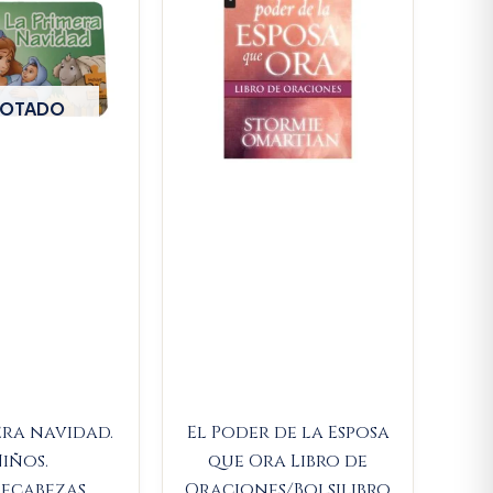
$31.900.
$30.305.
OTADO
era navidad.
El Poder de la Esposa
iños.
que Ora Libro de
ecabezas
Oraciones/Bolsilibro