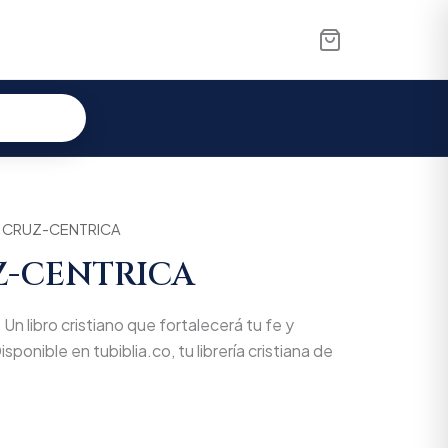
A CRUZ-CENTRICA
Z-CENTRICA
libro cristiano que fortalecerá tu fe y
isponible en tubiblia.co, tu librería cristiana de