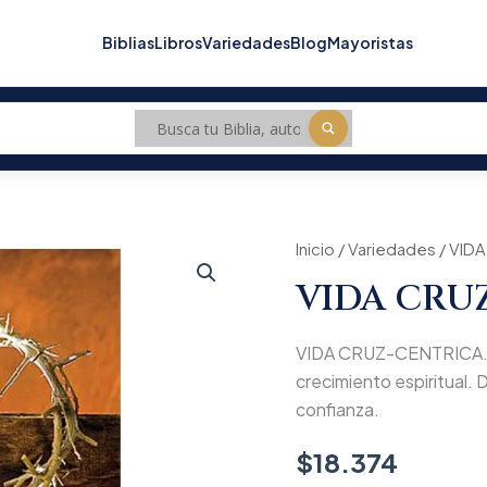
Biblias
Libros
Variedades
Blog
Mayoristas
VIDA
Inicio
/
Variedades
/ VID
CRUZ-
VIDA CRU
CENTRICA
cantidad
VIDA CRUZ-CENTRICA. Un 
crecimiento espiritual. D
confianza.
$
18.374