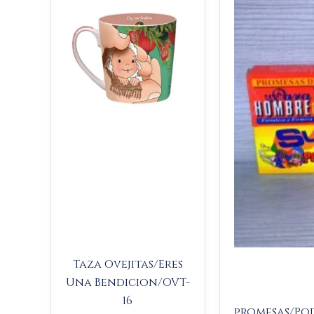
$23.000.
$21.850.
Taza Ovejitas/Eres
Una Bendicion/OVT-
16
promesas/Po