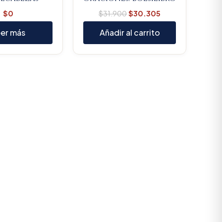
$
0
$
31.900
$
30.305
er más
Añadir al carrito