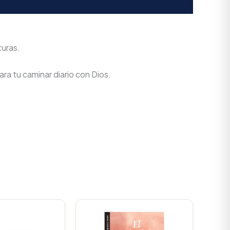
turas.
ra tu caminar diario con Dios.
Original
Current
price
price
was:
is: