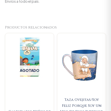
Envíos a todo el país.
Productos relacionados
Original
Current
price
price
was:
is:
$23.000.
$21.850.
AGOTADO
Taza Ovejitas/Soy
Feliz Porque Soy Un