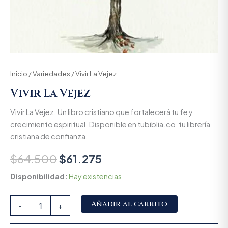
Inicio
/
Variedades
/ Vivir La Vejez
Vivir La Vejez
Vivir La Vejez. Un libro cristiano que fortalecerá tu fe y
crecimiento espiritual. Disponible en tubiblia.co, tu librería
cristiana de confianza.
$
64.500
$
61.275
Disponibilidad:
Hay existencias
Alternative:
Añadir al carrito
-
+