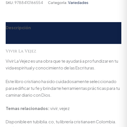
SKU:
9788410166554
Categoría:
Variedades
Descripción
Valoraciones (0)
Vivir La Vejez
Vivir La Vejez es una obra que te ayudará a profundizar en tu
vida espiritual y conocimiento de las Escrituras.
Este libro cristiano ha sido cuidadosamente seleccionado
para edificar tu fe y brindarte herramientas prácticas para tu
caminar diario con Dios.
Temas relacionados:
vivir, vejez
Disponible en tubiblia.co, tu librería cristiana en Colombia.