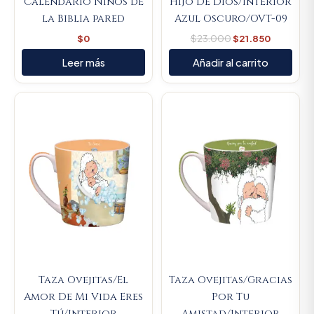
Calendario Niños de
Hijo De Dios/Interior
la Biblia pared
Azul Oscuro/OVT-09
$
0
$
23.000
$
21.850
Leer más
Añadir al carrito
Original
Current
Original
Current
price
price
price
price
was:
is:
was:
is:
$23.000.
$21.850.
$23.000.
$21.850.
Taza Ovejitas/El
Taza Ovejitas/Gracias
Amor De Mi Vida Eres
Por Tu
Tú/Interior
Amistad/Interior