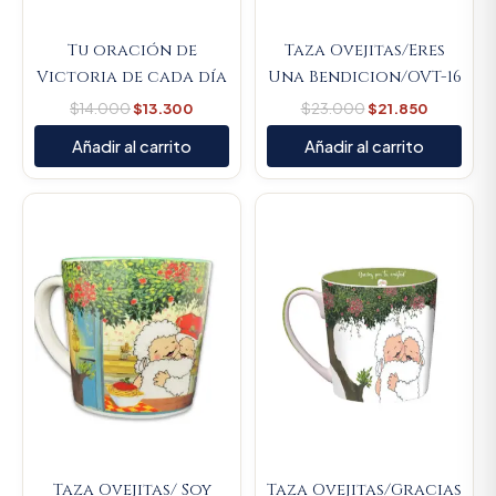
Tu oración de
Taza Ovejitas/Eres
Victoria de cada día
Una Bendicion/OVT-16
$
14.000
$
13.300
$
23.000
$
21.850
Añadir al carrito
Añadir al carrito
Original
Current
Original
Current
price
price
price
price
was:
is:
was:
is:
$23.000.
$21.850.
$23.000.
$21.850.
Taza Ovejitas/ Soy
Taza Ovejitas/Gracias