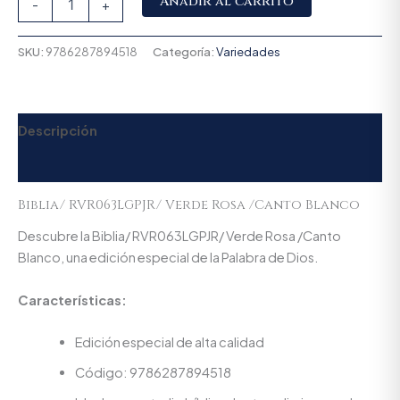
Añadir al carrito
-
+
SKU:
9786287894518
Categoría:
Variedades
Descripción
Valoraciones (0)
Biblia/ RVR063LGPJR/ Verde Rosa /Canto Blanco
Descubre la Biblia/ RVR063LGPJR/ Verde Rosa /Canto
Blanco, una edición especial de la Palabra de Dios.
Características:
Edición especial de alta calidad
Código: 9786287894518