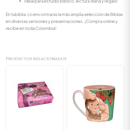
Ideal para estudio bíblico, lectura diaria y regalo
En tubiblia.co encontrarás la más amplia selección de Biblias
en diversas versiones y presentaciones. ¡Compra online y
recibe en toda Colombia!
Productos relacionados
Original
Current
Original
Current
price
price
price
price
was:
is:
was:
is:
$14.000.
$13.300.
$23.000.
$21.850.