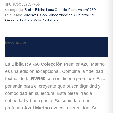
SKU:
9780829737905
Categorías:
Biblia
,
Biblias Letra Grande
,
Reina Valera 1960
Etiquetas:
Color Azul
,
Con Concordancias
,
Cubierta Piel
Genuina
,
Editorial Vida Publishers
Descripción
Valoraciones (0)
La
Biblia RVR60 Colección
Premier Azul Marino
es una edición excepcional. Combina la fidelidad
textual de la
RVR60
con un diseño
premium
. Está
pensada para el creyente que busca dignidad y
comodidad en su lectura. Esta pieza irradia
sobriedad y buen gusto. Su cubierta en un
profundo
Azul Marino
evoca la serenidad. Se