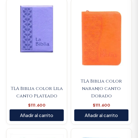
TLA Biblia color
TLA Biblia color Lila
naranjo canto
canto Plateado
Dorado
$
111.600
$
111.600
Añadir al carrito
Añadir al carrito
Original
Current
price
price