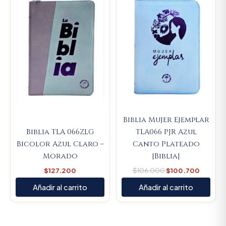
was:
is:
$106.000.
$100.7
Biblia Mujer Ejemplar
Biblia TLA 066ZLG
TLA066 PJR Azul
Bicolor Azul Claro –
Canto Plateado
Morado
[Biblia]
$
127.200
$
106.000
$
100.700
Añadir al carrito
Añadir al carrito