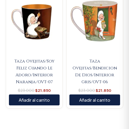
$23.000.
$21.850.
$23.000.
$21.850.
Taza Ovejitas/Soy
Taza
Feliz Cuando Le
Ovejitas/Bendicion
Adoro/Interior
De Dios/Interior
Naranja/OVT-07
Gris/OVT-06
$
23.000
$
21.850
$
23.000
$
21.850
Añadir al carrito
Añadir al carrito