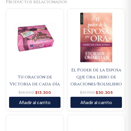
Productos relacionados
Original
Current
Original
Current
price
price
price
price
was:
is:
was:
is:
$14.000.
$13.300.
$31.900.
$30.305.
El Poder de la Esposa
Tu oración de
que Ora Libro de
Victoria de cada día
Oraciones/Bolsilibro
$
14.000
$
13.300
$
31.900
$
30.305
Añadir al carrito
Añadir al carrito
Original
Current
Original
Current
price
price
price
price
was:
is:
was:
is: