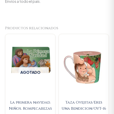
Envíos a todo el país.
Productos relacionados
Original
Current
price
price
was:
is:
$23.000.
$21.850.
AGOTADO
La primera navidad.
Taza Ovejitas/Eres
Niños. Rompecabezas
Una Bendicion/OVT-16