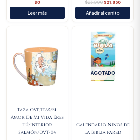
$
0
$
23.000
$
21.850
Leer más
Añadir al carrito
Original
Current
price
price
was:
is:
$23.000.
$21.850.
AGOTADO
Taza Ovejitas/El
Amor De Mi Vida Eres
Tú/Interior
Calendario Niños de
Salmón/OVT-04
la Biblia pared