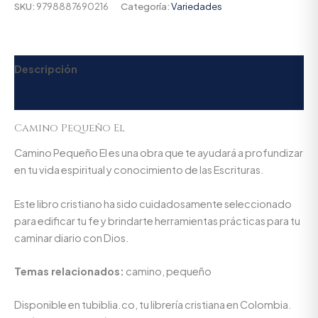
SKU:
9798887690216
Categoría:
Variedades
Descripción
Valoraciones (0)
Camino Pequeño El
Camino Pequeño El es una obra que te ayudará a profundizar
en tu vida espiritual y conocimiento de las Escrituras.
Este libro cristiano ha sido cuidadosamente seleccionado
para edificar tu fe y brindarte herramientas prácticas para tu
caminar diario con Dios.
Temas relacionados:
camino, pequeño
Disponible en tubiblia.co, tu librería cristiana en Colombia.