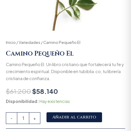
Inicio
/
Variedades
/ Camino Pequeño El
Camino Pequeño El
Camino Pequeño El. Un libro cristiano que fortalecerá tu fe y
crecimiento espiritual. Disponible en tubiblia.co, tu librería
cristiana de confianza.
$
61.200
$
58.140
Disponibilidad:
Hay existencias
Alternative:
Añadir al carrito
-
+