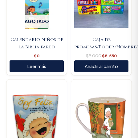
AGOTADO
Calendario Niños de
Caja de
la Biblia pared
promesas/Poder/Hombre/
$
0
$
9.000
$
8.550
Leer más
Añadir al carrito
Original
Current
Original
Current
price
price
price
price
was:
is:
was:
is:
$23.000.
$21.850.
$23.000.
$21.850.