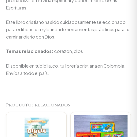
profundizar en tu vida espiritual y conocimiento de las
Escrituras.
Este libro cristiano ha sido cuidadosamente seleccionado
para edificar tu fe y brindarte herramientas prácticas para tu
caminar diario con Dios.
Temas relacionados:
corazon, dios
Disponible en tubiblia.co, tu librería cristiana en Colombia.
Envíos a todo el país.
Productos relacionados
Original
Current
price
price
was:
is:
$9.000.
$8.550.