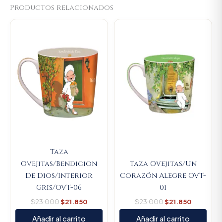
Productos relacionados
Original
Current
Original
Current
price
price
price
price
was:
is:
was:
is:
$23.000.
$21.850.
$23.000.
$21.850.
Taza
Ovejitas/Bendicion
Taza Ovejitas/Un
De Dios/Interior
Corazón Alegre OVT-
Gris/OVT-06
01
$
23.000
$
21.850
$
23.000
$
21.850
Añadir al carrito
Añadir al carrito