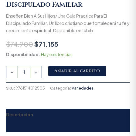
Discipulado Familiar
Enseñen Bien A Sus Hijos/ Una Guia Practica Para El
Discipulado Familiar. Un libro cristiano que fortalecerá tu fe y
crecimiento espiritual. Disponible en tubib
$
74.900
$
71.155
Disponibilidad:
Hay existencias
Alternative:
Añadir al carrito
-
+
SKU:
9781514012505
Categoría:
Variedades
Descripción
Valoraciones (0)