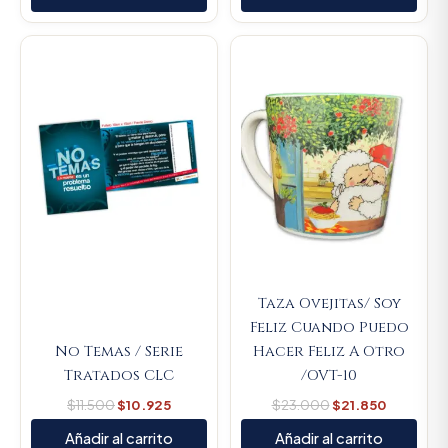
Original
Current
Original
Current
price
price
price
price
was:
is:
was:
is:
$11.500.
$10.925.
$23.000.
$21.850.
Taza Ovejitas/ Soy
Feliz Cuando Puedo
No Temas / Serie
Hacer Feliz A Otro
Tratados CLC
/OVT-10
$
11.500
$
10.925
$
23.000
$
21.850
Añadir al carrito
Añadir al carrito