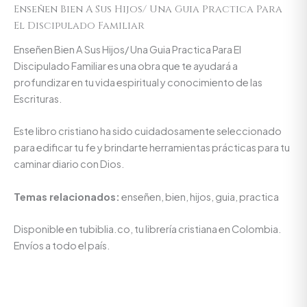
Enseñen Bien A Sus Hijos/ Una Guia Practica Para
El Discipulado Familiar
Enseñen Bien A Sus Hijos/ Una Guia Practica Para El
Discipulado Familiar es una obra que te ayudará a
profundizar en tu vida espiritual y conocimiento de las
Escrituras.
Este libro cristiano ha sido cuidadosamente seleccionado
para edificar tu fe y brindarte herramientas prácticas para tu
caminar diario con Dios.
Temas relacionados:
enseñen, bien, hijos, guia, practica
Disponible en tubiblia.co, tu librería cristiana en Colombia.
Envíos a todo el país.