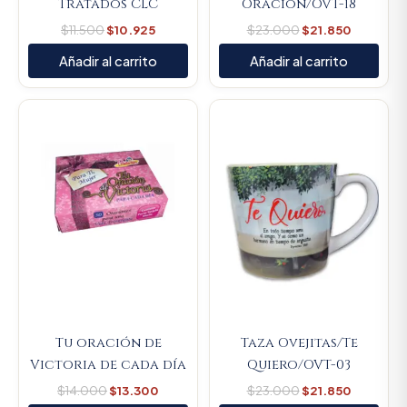
Tratados CLC
Oración/OVT-18
$
11.500
$
10.925
$
23.000
$
21.850
Añadir al carrito
Añadir al carrito
Original
Current
Original
Current
price
price
price
price
was:
is:
was:
is:
$14.000.
$13.300.
$23.000.
$21.850.
Tu oración de
Taza Ovejitas/Te
Victoria de cada día
Quiero/OVT-03
$
14.000
$
13.300
$
23.000
$
21.850