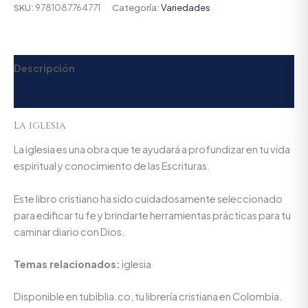
SKU:
9781087764771
Categoría:
Variedades
Descripción
Valoraciones (0)
La iglesia
La iglesia es una obra que te ayudará a profundizar en tu vida
espiritual y conocimiento de las Escrituras.
Este libro cristiano ha sido cuidadosamente seleccionado
para edificar tu fe y brindarte herramientas prácticas para tu
caminar diario con Dios.
Temas relacionados:
iglesia
Disponible en tubiblia.co, tu librería cristiana en Colombia.