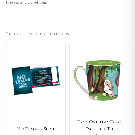
Envíos a todo el país.
Productos relacionados
Original
Current
Original
Current
price
price
price
price
was:
is:
was:
is:
$11.500.
$10.925.
$23.000.
$21.850.
Taza Ovejitas/Dios
No Temas / Serie
Escucha Tu