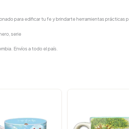
nado para edificar tu fe y brindarte herramientas prácticas pa
nero, serie
lombia. Envíos a todo el país.
Original
Current
Original
C
price
price
price
p
was:
is:
was:
i
$23.000.
$21.850.
$23.000
$