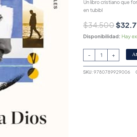
Un libro cristiano que fo
cantidad
en tubibl
$
34.500
$
32.7
Disponibilidad:
Hay ex
A
-
+
SKU:
9780789929006