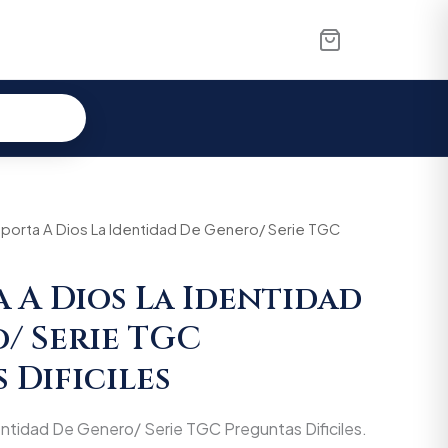
al
mporta A Dios La Identidad De Genero/ Serie TGC
Current
price
a A Dios La Identidad
is:
/ Serie TGC
500.
$32.775.
 Dificiles
entidad De Genero/ Serie TGC Preguntas Dificiles.