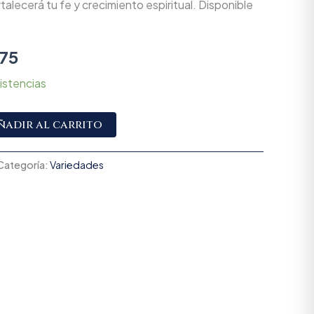
rtalecerá tu fe y crecimiento espiritual. Disponible
75
istencias
Alternative:
ñadir al carrito
Categoría:
Variedades