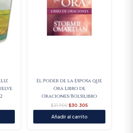
eliz
El Poder de la Esposa que
uelve
Ora Libro de
2
Oraciones/Bolsilibro
$
31.900
$
30.305
Añadir al carrito