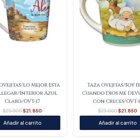
Ovejitas/Lo Mejor Esta
Taza Ovejitas/Soy F
Llegar/Interior Azul
Cuando Dios Me Dev
Claro/OVT-17
con Creces/OVT-1
$
23.000
$
21.850
$
23.000
$
21.850
Añadir al carrito
Añadir al carrito