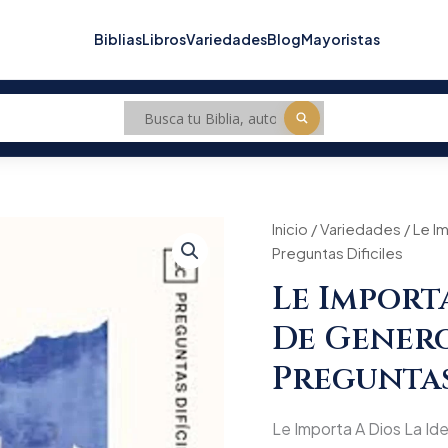
Biblias
Libros
Variedades
Blog
Mayoristas
Le
Inicio
/
Variedades
Origin
/ Le I
Importa
Preguntas Dificiles
A
price
Dios
Le Import
La
was:
Identidad
De Genero
De
$34.
Genero/
Preguntas
Serie
TGC
Preguntas
Le Importa A Dios La Id
Dificiles