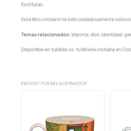
Escrituras.
Este libro cristiano ha sido cuidadosamente seleccio
Temas relacionados:
importa, dios, identidad, ge
Disponible en tubiblia.co, tu librería cristiana en Co
Productos relacionados
Original
Current
price
price
was:
is:
$23.000.
$21.850.