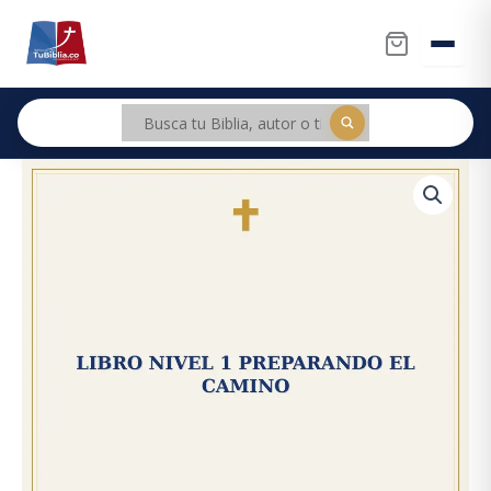
Ir
al
contenido
Libro
Nivel
1
Preparando
El
Camino
cantidad