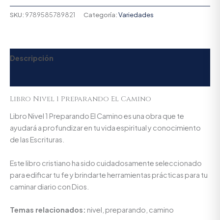
SKU:
9789585789821
Categoría:
Variedades
Descripción
Valoraciones (0)
Libro Nivel 1 Preparando El Camino
Libro Nivel 1 Preparando El Camino es una obra que te
ayudará a profundizar en tu vida espiritual y conocimiento
de las Escrituras.
Este libro cristiano ha sido cuidadosamente seleccionado
para edificar tu fe y brindarte herramientas prácticas para tu
caminar diario con Dios.
Temas relacionados:
nivel, preparando, camino