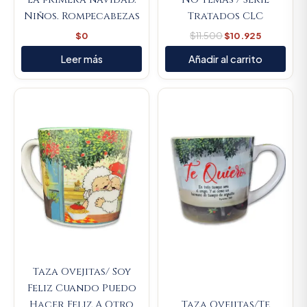
Niños. Rompecabezas
Tratados CLC
$
0
$
11.500
$
10.925
Leer más
Añadir al carrito
Original
Current
Original
Current
price
price
price
price
was:
is:
was:
is:
$23.000.
$21.850.
$23.000.
$21.850.
Taza Ovejitas/ Soy
Feliz Cuando Puedo
Hacer Feliz A Otro
Taza Ovejitas/Te