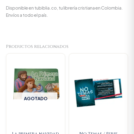
Disponible en tubiblia.co, tu librería cristiana en Colombia.
Envíos a todo el país.
Productos relacionados
Original
Current
price
price
was:
is:
$11.500.
$10.925.
AGOTADO
La primera navidad.
No Temas / Serie