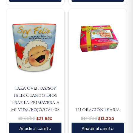
Original
Current
Original
Current
price
price
price
price
was:
is:
was:
is:
$23.000.
$21.850.
$14.000.
$13.300.
Taza Ovejitas/Soy
Feliz Cuando Dios
Trae La Primavera A
Mi Vida/Rojo/OVT-08
Tu oración Diaria
$
23.000
$
21.850
$
14.000
$
13.300
Añadir al carrito
Añadir al carrito