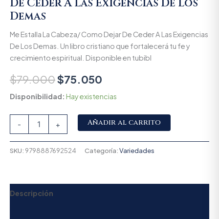
De Ceder A Las Exigencias De Los
Demas
Me Estalla La Cabeza/ Como Dejar De Ceder A Las Exigencias
De Los Demas. Un libro cristiano que fortalecerá tu fe y
crecimiento espiritual. Disponible en tubibl
$
79.000
$
75.050
Disponibilidad:
Hay existencias
Alternative:
Añadir al carrito
-
+
SKU:
9798887692524
Categoría:
Variedades
Descripción
Valoraciones (0)