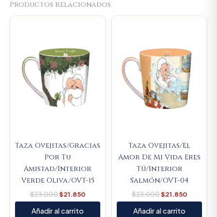
Productos relacionados
Original
Current
Original
Current
price
price
price
price
was:
is:
was:
is:
$23.000.
$21.850.
$23.000.
$21.850.
Taza Ovejitas/Gracias
Taza Ovejitas/El
Por Tu
Amor De Mi Vida Eres
Amistad/Interior
Tú/Interior
Verde Oliva/OVT-15
Salmón/OVT-04
$
23.000
$
21.850
$
23.000
$
21.850
Añadir al carrito
Añadir al carrito