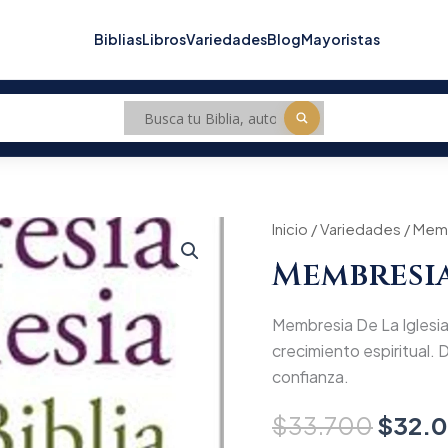
Biblias
Libros
Variedades
Blog
Mayoristas
Membresia
Inicio
/
Variedades
Origin
/ Memb
De
Membresia
La
price
Iglesia
cantidad
was:
Membresia De La Iglesia.
$33.7
crecimiento espiritual. D
confianza.
$
33.700
$
32.0