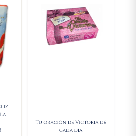
.
21.850.
$14.000.
$13.300.
eliz
 La
Tu oración de Victoria de
8
cada día