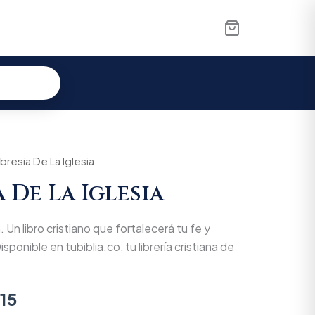
al
resia De La Iglesia
Current
 De La Iglesia
price
is:
 Un libro cristiano que fortalecerá tu fe y
00.
$32.015.
isponible en tubiblia.co, tu librería cristiana de
15