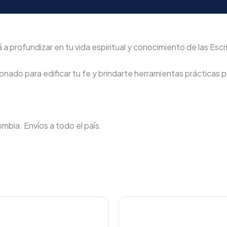
a profundizar en tu vida espiritual y conocimiento de las Escr
nado para edificar tu fe y brindarte herramientas prácticas pa
lombia. Envíos a todo el país.
Original
Current
Original
C
price
price
price
p
was:
is:
was:
i