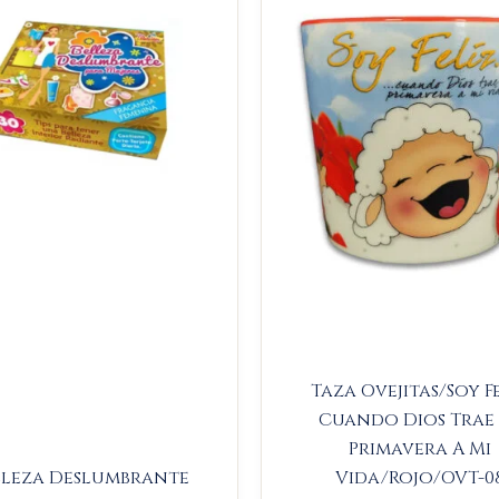
$14.000.
$13.300.
$23.000
$
Taza Ovejitas/Soy F
Cuando Dios Trae
Primavera A Mi
lleza Deslumbrante
Vida/Rojo/OVT-0