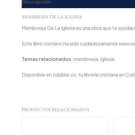
Descripción
Valoraciones (0)
Membresia De La Iglesia
Membresia De La Iglesia es una obra que te ayudará 
Este libro cristiano ha sido cuidadosamente seleccio
Temas relacionados:
membresia, iglesia
Disponible en tubiblia.co, tu librería cristiana en Co
Productos relacionados
Original
Current
price
price
was:
is: