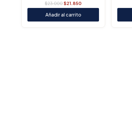
$
23.000
$
21.850
Añadir al carrito