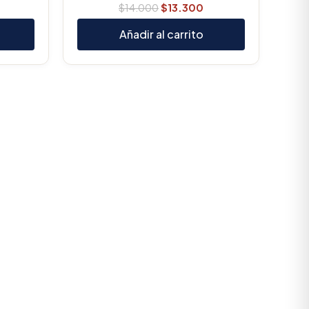
$
14.000
$
13.300
Añadir al carrito