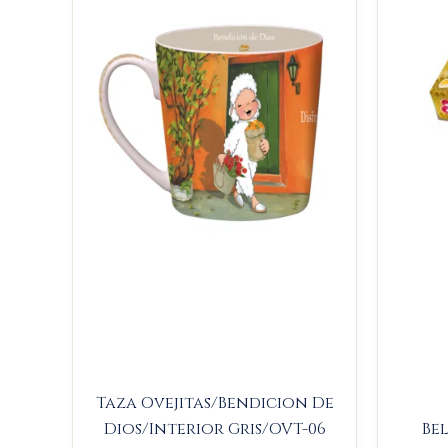
$23.000.
$21.850.
Taza Ovejitas/Bendicion De
Dios/Interior Gris/OVT-06
Be