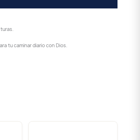
ituras.
ra tu caminar diario con Dios.
urrent
Original
Current
rice
price
price
s:
was:
is: