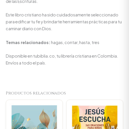
de las Escrituras.
Este libro cristiano ha sido cuidadosamente seleccionado
para edificar tu fe y brindarte herramientas prácticas para tu
caminar diario con Dios.
Temas relacionados:
hagas, contar, hasta, tres
Disponible en tubiblia.co, tu librería cristiana en Colombia.
Envíos a todo el país.
Productos relacionados
Original
Current
Original
Current
price
price
price
price
was:
is:
was:
is:
$66.000.
$62.700.
$80.100.
$76.095.