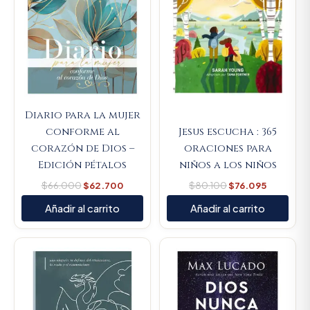
Diario para la mujer
conforme al
Jesus escucha : 365
corazón de Dios –
oraciones para
Edición pétalos
niños a los niños
$
66.000
$
62.700
$
80.100
$
76.095
Añadir al carrito
Añadir al carrito
Original
Current
Original
Current
price
price
price
price
was:
is:
was:
is:
$74.100.
$70.395.
$70.400.
$66.880