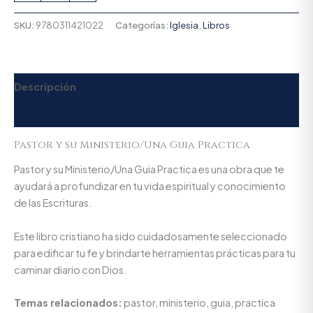
SKU:
9780311421022
Categorías:
Iglesia
,
Libros
Descripción
Valoraciones (0)
Pastor y su Ministerio/Una Guia Practica
Pastor y su Ministerio/Una Guia Practica es una obra que te
ayudará a profundizar en tu vida espiritual y conocimiento
de las Escrituras.
Este libro cristiano ha sido cuidadosamente seleccionado
para edificar tu fe y brindarte herramientas prácticas para tu
caminar diario con Dios.
Temas relacionados:
pastor, ministerio, guia, practica