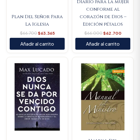
Diario para la mujer
conforme al
Plan Del Señor Para
corazón de Dios –
La Iglesia
Edición pétalos
$
66.700
$
63.365
$
66.000
$
62.700
Añadir al carrito
Añadir al carrito
Original
Current
Original
Current
price
price
price
price
was:
is:
was:
is:
$70.400.
$66.880.
$57.200.
$54.340