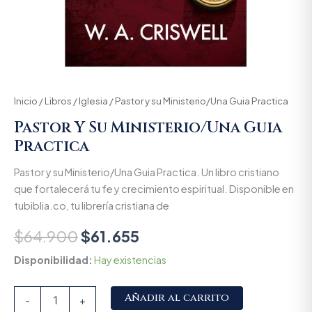
Inicio
/
Libros
/
Iglesia
/ Pastor y su Ministerio/Una Guia Practica
Pastor Y Su Ministerio/Una Guia
Practica
Pastor y su Ministerio/Una Guia Practica. Un libro cristiano
que fortalecerá tu fe y crecimiento espiritual. Disponible en
tubiblia.co, tu librería cristiana de
$
64.900
$
61.655
Disponibilidad:
Hay existencias
Alternative:
Añadir al carrito
-
+