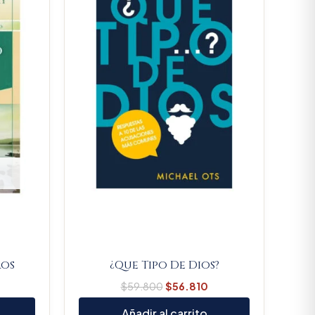
$59.800.
$56.810.
ros
¿Que Tipo De Dios?
$
59.800
$
56.810
Añadir al carrito