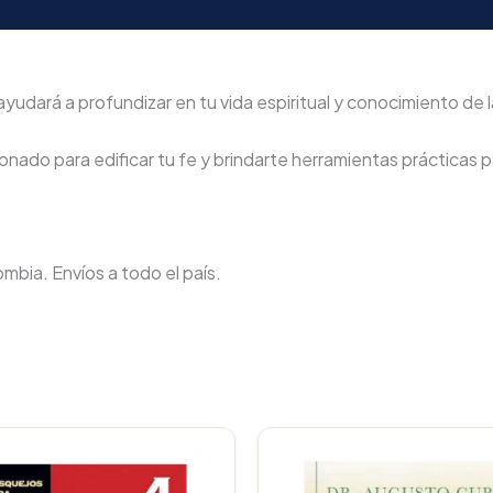
yudará a profundizar en tu vida espiritual y conocimiento de l
nado para edificar tu fe y brindarte herramientas prácticas pa
lombia. Envíos a todo el país.
Original
Current
price
price
was:
is: