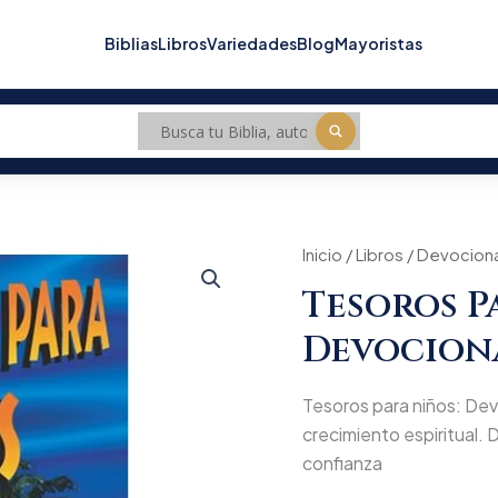
Biblias
Libros
Variedades
Blog
Mayoristas
Tesoros
Inicio
/
Libros
/
Devociona
Origin
para
Tesoros P
niños:
price
Devocional
Devocion
cantidad
was:
$66.
Tesoros para niños: Devo
crecimiento espiritual. D
confianza