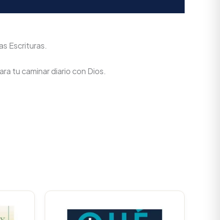
as Escrituras.
ra tu caminar diario con Dios.
Original
Current
price
price
was:
is: