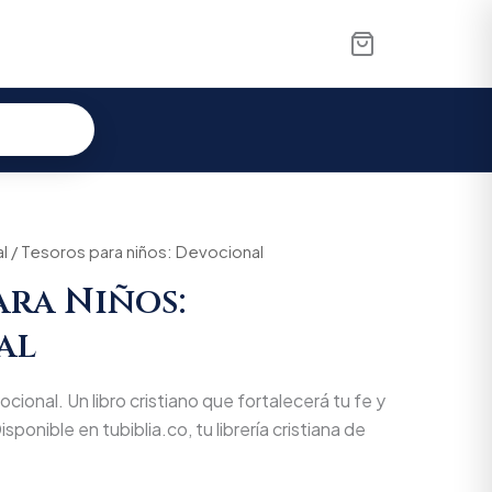
l
al
/ Tesoros para niños: Devocional
Current
ara Niños:
price
al
is:
000.
$62.700.
cional. Un libro cristiano que fortalecerá tu fe y
isponible en tubiblia.co, tu librería cristiana de