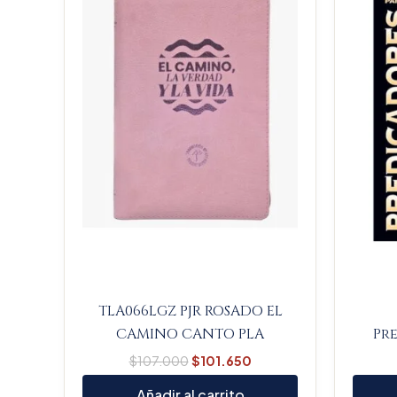
$107.000.
$101.650.
TLA066LGZ PJR ROSADO EL
CAMINO CANTO PLA
Pr
$
107.000
$
101.650
Añadir al carrito