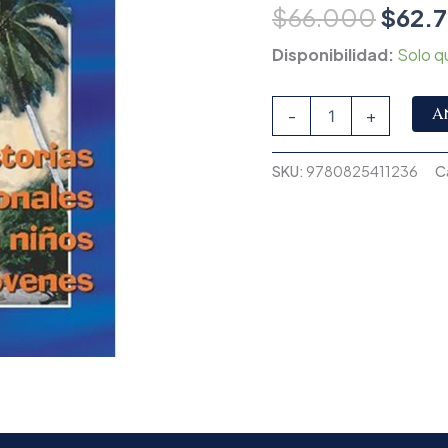
$
66.000
$
62.
Disponibilidad:
Solo q
A
-
+
SKU:
9780825411236
C