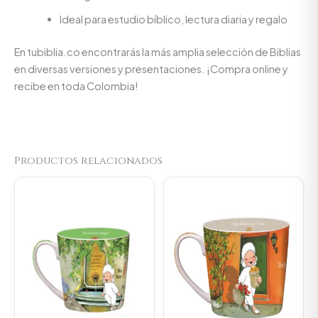
Ideal para estudio bíblico, lectura diaria y regalo
En tubiblia.co encontrarás la más amplia selección de Biblias
en diversas versiones y presentaciones. ¡Compra online y
recibe en toda Colombia!
Productos relacionados
Original
Current
Original
Current
price
price
price
price
was:
is:
was:
is:
$23.000.
$21.850.
$23.000.
$21.850.