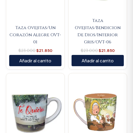
Taza
Taza Ovejitas/Un
Ovejitas/Bendicion
Corazón Alegre OVT-
De Dios/Interior
01
Gris/OVT-06
$
23.000
$
21.850
$
23.000
$
21.850
Añadir al carrito
Añadir al carrito
Original
Current
Original
Current
price
price
price
price
was:
is:
was:
is:
$23.000.
$21.850.
$23.000.
$21.850.