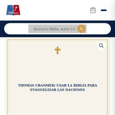
Ir
al
contenido
Thomas
Original
Current
Cranmer/
price
price
Usar
La
was:
is:
Biblia
Para
$42.800.
$40.660.
Evangelizar
Las
Naciones
cantidad