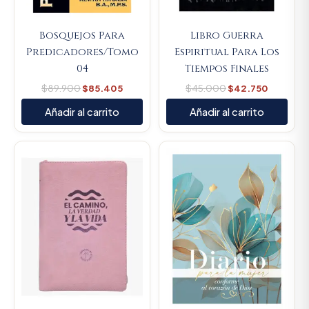
Bosquejos Para
Libro Guerra
Predicadores/Tomo
Espiritual Para Los
04
Tiempos Finales
$
89.900
$
85.405
$
45.000
$
42.750
Añadir al carrito
Añadir al carrito
Original
Current
Original
Current
price
price
price
price
was:
is:
was:
is:
$107.000.
$101.650.
$66.000.
$62.700