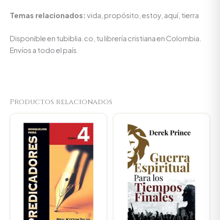
Temas relacionados:
vida, propósito, estoy, aquí, tierra
Disponible en tubiblia.co, tu librería cristiana en Colombia.
Envíos a todo el país.
Productos relacionados
Original
Current
Original
Current
price
price
price
price
was:
is:
was:
is:
$89.900.
$85.405.
$45.000.
$42.750