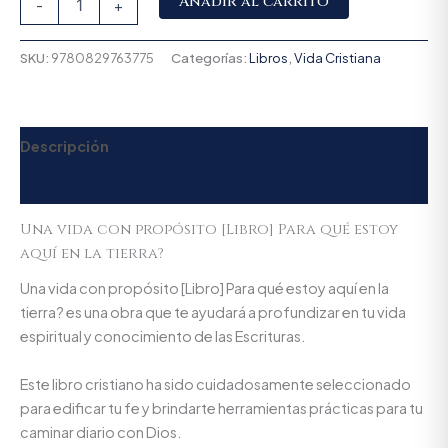
Añadir al carrito
-
+
SKU:
9780829763775
Categorías:
Libros
,
Vida Cristiana
Descripción
Valoraciones (0)
Una vida con propósito [Libro] Para qué estoy
aquí en la tierra?
Una vida con propósito [Libro] Para qué estoy aquí en la
tierra? es una obra que te ayudará a profundizar en tu vida
espiritual y conocimiento de las Escrituras.
Este libro cristiano ha sido cuidadosamente seleccionado
para edificar tu fe y brindarte herramientas prácticas para tu
caminar diario con Dios.