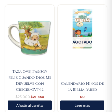
Original
Current
price
price
was:
is:
$23.000.
$21.850.
AGOTADO
Taza Ovejitas/Soy
Feliz Cuando Dios Me
Devuelve con
Calendario Niños de
Creces/OVT-12
la Biblia pared
$
23.000
$
21.850
$
0
Añadir al carrito
Leer más