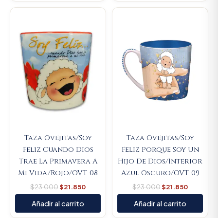
Original
Current
Original
Current
price
price
price
price
was:
is:
was:
is:
$23.000.
$21.850.
$23.000.
$21.850.
Taza Ovejitas/Soy
Taza Ovejitas/Soy
Feliz Cuando Dios
Feliz Porque Soy Un
Trae La Primavera A
Hijo De Dios/Interior
Mi Vida/Rojo/OVT-08
Azul Oscuro/OVT-09
$
23.000
$
21.850
$
23.000
$
21.850
Añadir al carrito
Añadir al carrito