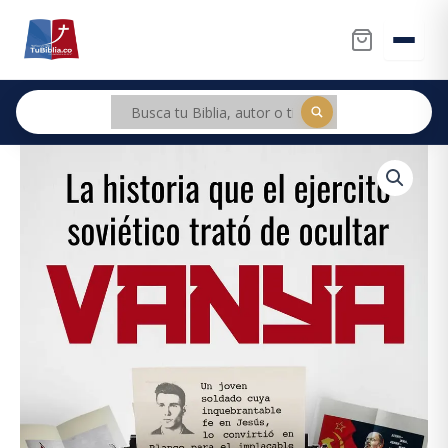
Ir
al
contenido
Vanya.
La
Historia
Que
El
Ejército
Soviético
Trató
De
Ocultar
cantidad