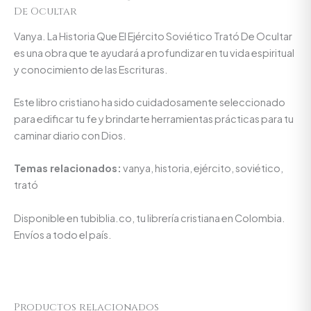
De Ocultar
Vanya. La Historia Que El Ejército Soviético Trató De Ocultar
es una obra que te ayudará a profundizar en tu vida espiritual
y conocimiento de las Escrituras.
Este libro cristiano ha sido cuidadosamente seleccionado
para edificar tu fe y brindarte herramientas prácticas para tu
caminar diario con Dios.
Temas relacionados:
vanya, historia, ejército, soviético,
trató
Disponible en tubiblia.co, tu librería cristiana en Colombia.
Envíos a todo el país.
Productos relacionados